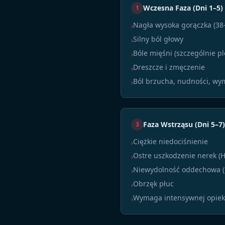
Wczesna Faza (Dni 1–5)
1
Nagła wysoka gorączka (38
›
Silny ból głowy
›
Bóle mięśni (szczególnie pl
›
Dreszcze i zmęczenie
›
Ból brzucha, nudności, wy
›
Faza Wstrząsu (Dni 5–7)
3
Ciężkie niedociśnienie
›
Ostre uszkodzenie nerek (
›
Niewydolność oddechowa (
›
Obrzęk płuc
›
Wymaga intensywnej opiek
›