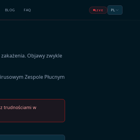
BLOG
FAQ
PL
LIVE
 zakażenia. Objawy zwykle
awirusowym Zespole Płucnym
 z trudnościami w