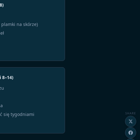
8)
plamki na skórze)
eł
 8–14)
zu
ia
SHARE
 się tygodniami