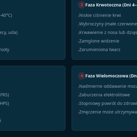
Faza Krwotoczna (Dni 4–
2
–40°C)
Niskie ciśnienie krwi
›
Wybroczyny (małe czerwone 
›
ecy, uda)
Krwawienie z nosa lub dziąs
›
Zamglone widzenie
›
mioty
Zarumieniona twarz
›
Faza Wielomoczowa (Dni
4
Nadmierne oddawanie moc
›
HFRS)
Zaburzenia elektrolitowe
›
HPS)
Stopniowy powrót do zdrow
›
Zmęczenie może utrzymywać
›
i