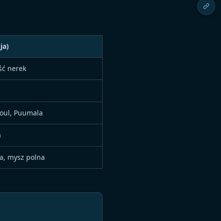
ja)
ść nerek
oul, Puumala
a
a, mysz polna