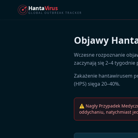
Hanta
Virus
GLOBAL OUTBREAK TRACKER
Objawy Hant
Wczesne rozpoznanie objaw
zaczynają się 2–4 tygodnie p
Zakażenie hantawirusem pr
(HPS) sięga 20–40%.
⚠ Nagły Przypadek Medyczny:
oddychaniu, natychmiast jed