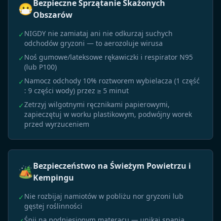
Bezpieczne Sprzątanie Skażonych
😷
Obszarów
NIGDY nie zamiataj ani nie odkurzaj suchych
✓
odchodów gryzoni — to aerozoluje wirusa
Noś gumowe/lateksowe rękawiczki i respirator N95
✓
(lub P100)
Namocz odchody 10% roztworem wybielacza (1 część
✓
: 9 części wody) przez ≥ 5 minut
Zetrzyj wilgotnymi ręcznikami papierowymi,
✓
zapieczętuj w worku plastikowym, podwójny worek
przed wyrzuceniem
Bezpieczeństwo na Świeżym Powietrzu i
🏕️
Kempingu
Nie rozbijaj namiotów w pobliżu nor gryzoni lub
✓
gęstej roślinności
Śpij na podniesionym materacu — unikaj spania
✓