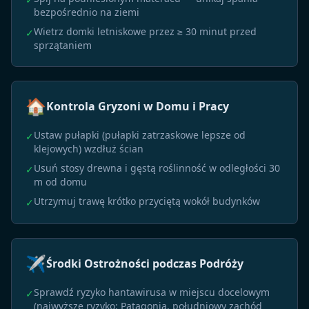
bezpośrednio na ziemi
Wietrz domki letniskowe przez ≥ 30 minut przed
✓
sprzątaniem
🏠
Kontrola Gryzoni w Domu i Pracy
Ustaw pułapki (pułapki zatrzaskowe lepsze od
✓
klejowych) wzdłuż ścian
Usuń stosy drewna i gęstą roślinność w odległości 30
✓
m od domu
Utrzymuj trawę krótko przyciętą wokół budynków
✓
✈️
Środki Ostrożności podczas Podróży
Sprawdź ryzyko hantawirusa w miejscu docelowym
✓
(najwyższe ryzyko: Patagonia, południowy zachód