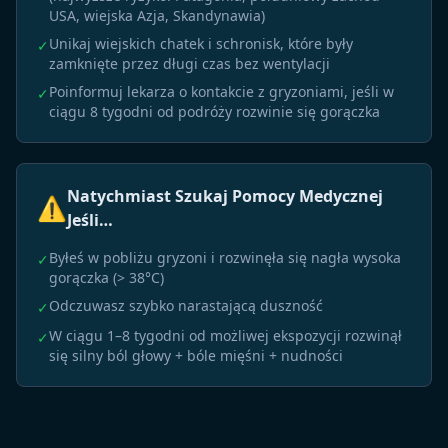
USA, wiejska Azja, Skandynawia)
Unikaj wiejskich chatek i schronisk, które były
✓
zamknięte przez długi czas bez wentylacji
Poinformuj lekarza o kontakcie z gryzoniami, jeśli w
✓
ciągu 8 tygodni od podróży rozwinie się gorączka
Natychmiast Szukaj Pomocy Medycznej
⚠️
Jeśli…
Byłeś w pobliżu gryzoni i rozwinęła się nagła wysoka
✓
gorączka (> 38°C)
Odczuwasz szybko narastającą duszność
✓
W ciągu 1–8 tygodni od możliwej ekspozycji rozwinął
✓
się silny ból głowy + bóle mięśni + nudności