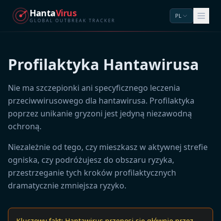
Hanta
Virus
PL
GLOBAL OUTBREAK TRACKER
Profilaktyka Hantawirusa
Nie ma szczepionki ani specyficznego leczenia
przeciwwirusowego dla hantawirusa. Profilaktyka
poprzez unikanie gryzoni jest jedyną niezawodną
ochroną.
Niezależnie od tego, czy mieszkasz w aktywnej strefie
ogniska, czy podróżujesz do obszaru ryzyka,
przestrzeganie tych kroków profilaktycznych
dramatycznie zmniejsza ryzyko.
Kluczowy fakt: Hantawirus przenosi się głównie przez