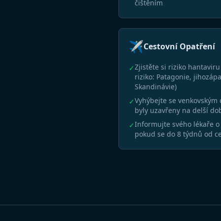
čištěním
✈️
Cestovní Opatření
Zjistěte si riziko hantavir
✓
riziko: Patagonie, jihozáp
Skandinávie)
Vyhýbejte se venkovským 
✓
byly uzavřeny na delší do
Informujte svého lékaře o
✓
pokud se do 8 týdnů od ce