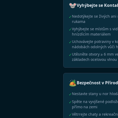
🐭
Vyhýbejte se Konta
Nedotýkejte se živých an
✓
rukama
Vyhýbejte se místům s vi
✓
hnízdícím materiálem
Uchovávejte potraviny v 
✓
nádobách odolných vůči 
Utěsněte otvory ≥ 6 mm v
✓
základech ocelovou vlnou
🏕️
Bezpečnost v Příro
Nestavte stany u nor hlo
✓
Spěte na vyvýšené podlož
✓
přímo na zemi
Větrrejte chaty a rekreač
✓