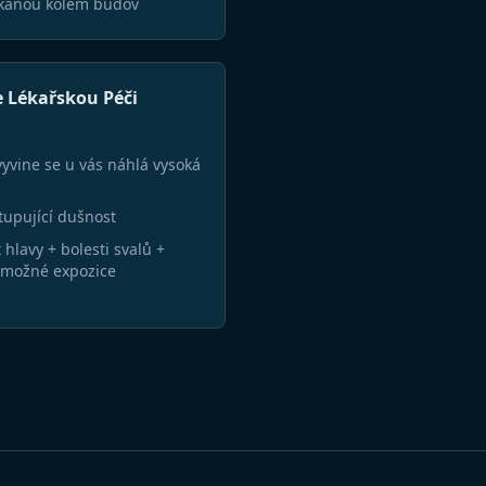
ekanou kolem budov
 Lékařskou Péči
 vyvine se u vás náhlá vysoká
upující dušnost
 hlavy + bolesti svalů +
 možné expozice