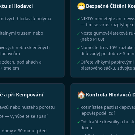
😷
ktu s Hlodavci
Bezpečné Čištění K
i mrtvých hlodavců holýma
NIKDY nemetejte ani nevys
✓
— tím se virus rozptyluje 
ditelnými trusem nebo
Noste gumové/latexové ruk
✓
(nebo P100)
kovových nebo skleněných
Namočte trus 10% roztokem 
✓
hlodavcům
dílů vody) po dobu ≥ 5 min
e zdech, podlahách a
Otřete vlhkými papírovými
✓
 + tmelem
plastového sáčku, zdvojte s
🏠
dě a při Kempování
Kontrola Hlodavců D
davců nebo hustého porostu
Rozmístěte pasti (sklapovac
✓
lepové) podél zdí
ce — vyhýbejte se spaní
Odstraňte dřevníky a hust
✓
domu
ní domy ≥ 30 minut před