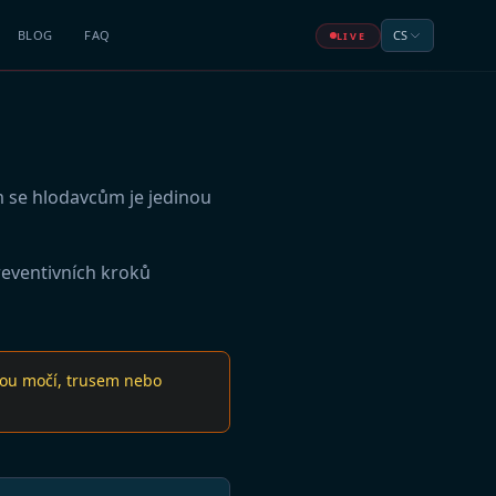
BLOG
FAQ
CS
LIVE
m se hlodavcům je jedinou
preventivních kroků
nou močí, trusem nebo