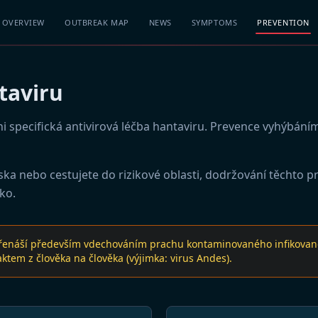
OVERVIEW
OUTBREAK MAP
NEWS
SYMPTOMS
PREVENTION
taviru
i specifická antivirová léčba hantaviru. Prevence vyhýbání
niska nebo cestujete do rizikové oblasti, dodržování těchto 
ko.
e přenáší především vdechováním prachu kontaminovaného infikova
tem z člověka na člověka (výjimka: virus Andes).