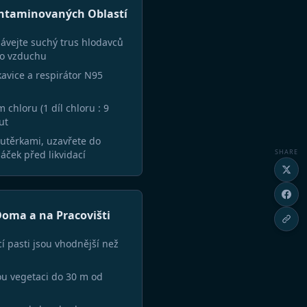
ontaminovaných Oblastí
ávejte suchý trus hlodavců
do vzduchu
avice a respirátor N95
chloru (1 díl chloru : 9
ut
 utěrkami, uzavřete do
SHARE
áček před likvidací
oma a na Pracovišti
í pasti jsou vhodnější než
ou vegetaci do 30 m od