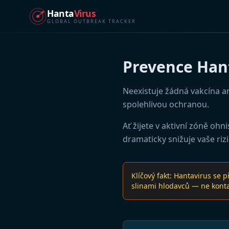
Hanta
Virus
GLOBAL OUTBREAK TRACKER
Prevence Han
Neexistuje žádná vakcína an
spolehlivou ochranou.
Ať žijete v aktivní zóně oh
dramaticky snižuje vaše rizi
Klíčový fakt: Hantavirus s
slinami hlodavců — ne kontak