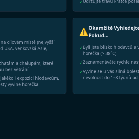
Udržujte trávu krátce pos
✓
Okamžitě Vyhledejte
⚠️
Pokud…
u na cílovém místě (nejvyšší
Byli jste blízko hlodavců a
✓
ad USA, venkovská Asie,
horečka (> 38°C)
Zaznamenáváte rychle nast
✓
chatám a chalupám, které
bu bez větrání
Vyvine se u vás silná bolest
✓
nevolnost do 1–8 týdnů od
 jakékoli expozici hlodavcům,
sty vyvine horečka