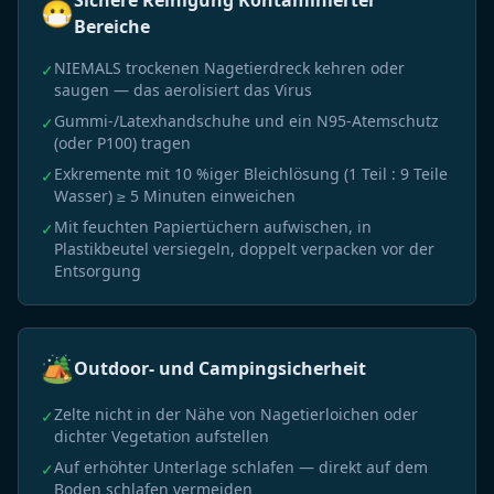
Sichere Reinigung Kontaminierter
😷
Bereiche
NIEMALS trockenen Nagetierdreck kehren oder
✓
saugen — das aerolisiert das Virus
Gummi-/Latexhandschuhe und ein N95-Atemschutz
✓
(oder P100) tragen
Exkremente mit 10 %iger Bleichlösung (1 Teil : 9 Teile
✓
Wasser) ≥ 5 Minuten einweichen
Mit feuchten Papiertüchern aufwischen, in
✓
Plastikbeutel versiegeln, doppelt verpacken vor der
Entsorgung
🏕️
Outdoor- und Campingsicherheit
Zelte nicht in der Nähe von Nagetierloichen oder
✓
dichter Vegetation aufstellen
Auf erhöhter Unterlage schlafen — direkt auf dem
✓
Boden schlafen vermeiden