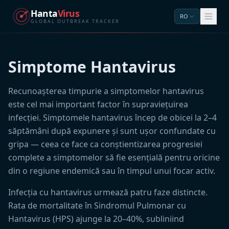
Hanta
Virus
RO
GLOBAL OUTBREAK TRACKER
Simptome Hantavirus
Recunoașterea timpurie a simptomelor hantavirus
este cel mai important factor în supraviețuirea
infecției. Simptomele hantavirus încep de obicei la 2–4
săptămâni după expunere și sunt ușor confundate cu
gripa — ceea ce face ca conștientizarea progresiei
complete a simptomelor să fie esențială pentru oricine
din o regiune endemică sau în timpul unui focar activ.
Infecția cu hantavirus urmează patru faze distincte.
Rata de mortalitate în Sindromul Pulmonar cu
Hantavirus (HPS) ajunge la 20–40%, subliniind