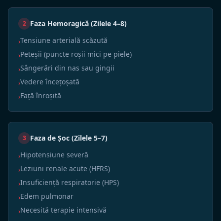
Faza Hemoragică (Zilele 4–8)
2
Tensiune arterială scăzută
›
Peteșii (puncte roșii mici pe piele)
›
Sângerări din nas sau gingii
›
Vedere încețoșată
›
Față înroșită
›
Faza de Șoc (Zilele 5–7)
3
Hipotensiune severă
›
Leziuni renale acute (HFRS)
›
Insuficiență respiratorie (HPS)
›
Edem pulmonar
›
Necesită terapie intensivă
›