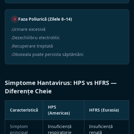
Faza Poliurică (Zilele 8–14)
4
Urinare excesivă
›
Dezechilibru electrolitic
›
Recuperare treptată
›
Oboseala poate persista săptămâni
›
Simptome Hantavirus: HPS vs HFRS —
Diferențe Cheie
HPS
Caracteristică
HFRS (Eurasia)
(Americas)
Simptom
Insuficiență
Insuficiență
principal
respiratorie
renală