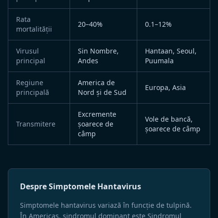
Rata
20–40%
0.1–12%
mortalității
Virusul
Sin Nombre,
Hantaan, Seoul,
principal
Andes
Puumala
Regiune
America de
Europa, Asia
principală
Nord și de Sud
Excremente
Vole de bancă,
Transmitere
șoarece de
șoarece de câmp
câmp
Despre Simptomele Hantavirus
Simptomele hantavirus variază în funcție de tulpină.
În Americas, sindromul dominant este Sindromul