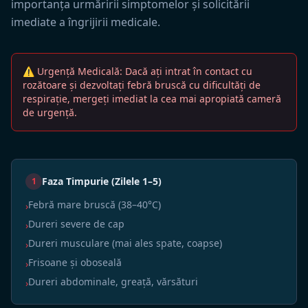
importanța urmăririi simptomelor și solicitării
imediate a îngrijirii medicale.
⚠ Urgență Medicală: Dacă ați intrat în contact cu
rozătoare și dezvoltați febră bruscă cu dificultăți de
respirație, mergeți imediat la cea mai apropiată cameră
de urgență.
Faza Timpurie (Zilele 1–5)
1
Febră mare bruscă (38–40°C)
›
Dureri severe de cap
›
Dureri musculare (mai ales spate, coapse)
›
Frisoane și oboseală
›
Dureri abdominale, greață, vărsături
›